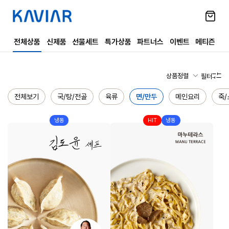
전체상품
신제품
선물세트
특가상품
파트너스
이벤트
메티즌
상품정렬
필터
전체보기
국/탕/전골
육류
면/만두
메인요리
죽/
냉동
HIT
냉동