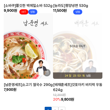
[소바쿠]쫄깃한 백메밀소바 532g
[능라도]평양냉면 530g
9,900원
11,500원
HIT
냉동
냉동
SOLD OUT
24 일
23
53
15
[남준영셰프]소고기 쌀국수 290g
[배재훈셰프]갓포아키 바지락 우동
7,900원
624g
12,200원
20%
9,800원