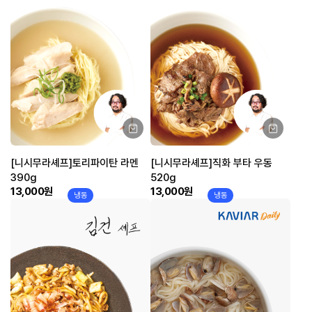
[니시무라셰프]토리파이탄 라멘
[니시무라셰프]직화 부타 우동
390g
520g
13,000원
13,000원
냉동
냉동