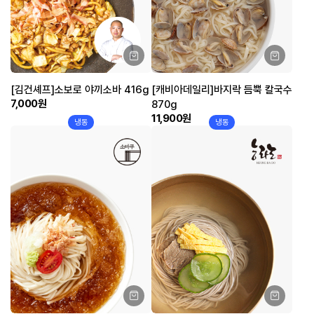
[김건셰프]소보로 야끼소바 416g
[캐비아데일리]바지락 듬뿍 칼국수
7,000원
870g
11,900원
냉동
냉동