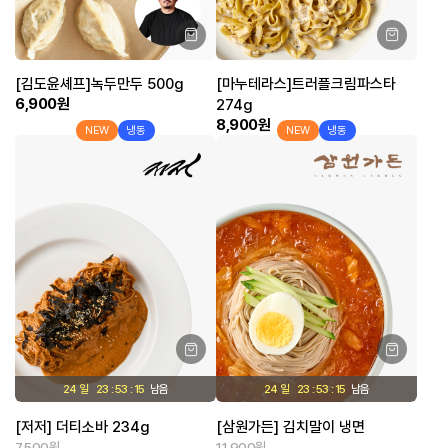
[김도윤셰프]녹두만두 500g
[마누테라스]트러플크림파스타
6,900원
274g
8,900원
NEW
냉동
NEW
냉동
24 일
23
53
15
24 일
23
53
15
[저저] 더티소바 234g
[삼원가든] 김치말이 냉면
7,500원
11,900원