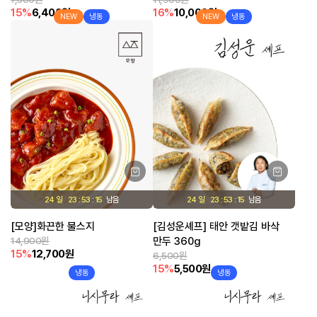
15%
6,400원
16%
10,000원
NEW
냉동
NEW
냉동
24 일
23
53
15
24 일
23
53
15
[모양]화끈한 불스지
[김성운셰프] 태안 갯밭김 바삭
14,900원
만두 360g
15%
12,700원
6,500원
15%
5,500원
냉동
냉동