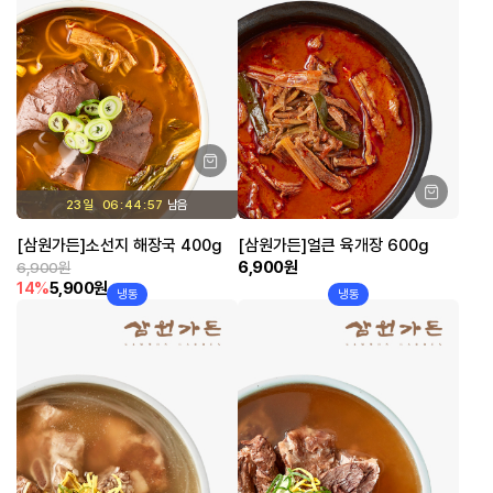
23 일
06
44
57
[삼원가든]소선지 해장국 400g
[삼원가든]얼큰 육개장 600g
6,900원
6,900원
14%
5,900원
냉동
냉동