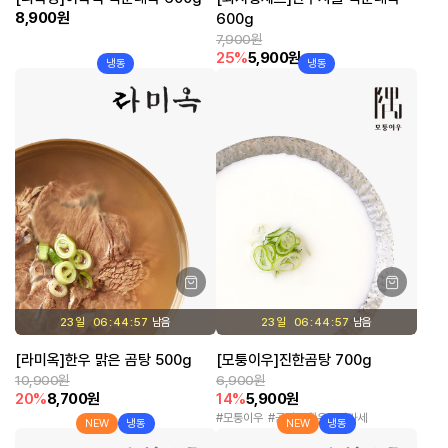
8,900원
600g
7,900원
25%
5,900원
냉동
냉동
23 일
06
44
57
23 일
06
44
57
[라미옥]한우 맑은 곰탕 500g
[모퉁이우]진한곰탕 700g
10,900원
6,900원
20%
8,700원
14%
5,900원
모퉁이우
곰탕
한우오마카세
NEW
냉동
NEW
냉동