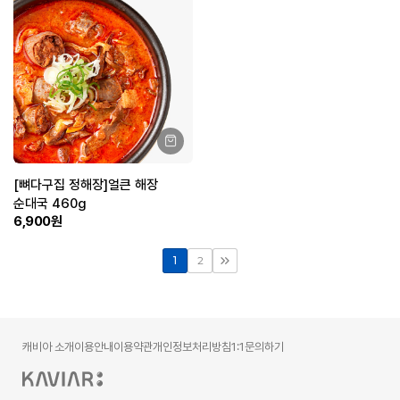
[뼈다구집 정해장]얼큰 해장
순대국 460g
6,900원
1
2
캐비아 소개
이용안내
이용약관
개인정보처리방침
1:1문의하기