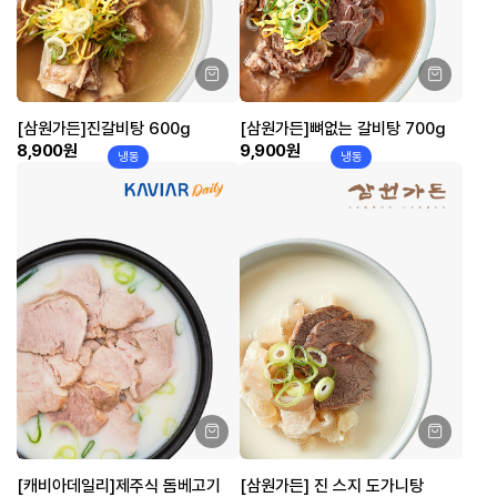
[삼원가든]진갈비탕 600g
[삼원가든]뼈없는 갈비탕 700g
8,900원
9,900원
냉동
냉동
[캐비아데일리]제주식 돔베고기
[삼원가든] 진 스지 도가니탕