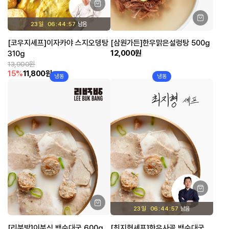
23 일
06
44
57
[코우지셰프]이자카야 스지오뎅탕
[삼원가든]한우맑은설렁탕 500g
12,000원
310g
13,900원
15%
11,800원
냉동
냉동
23 일
06
44
57
[리북방]이북식 백순대국 600g
[최지형셰프]한우사골 백순대국