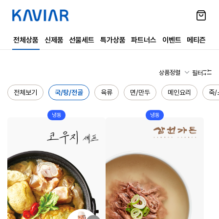
전체상품
신제품
선물세트
특가상품
파트너스
이벤트
메티즌
상품정렬
필터
전체보기
국/탕/전골
육류
면/만두
메인요리
죽/
냉동
냉동