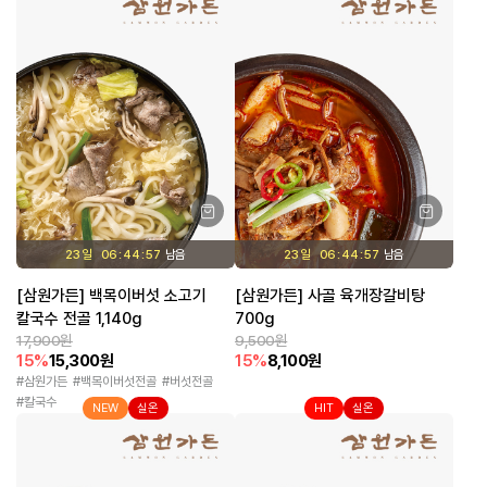
23 일
06
44
57
23 일
06
44
57
[삼원가든] 백목이버섯 소고기
[삼원가든] 사골 육개장갈비탕
칼국수 전골 1,140g
700g
17,900원
9,500원
15%
15,300원
15%
8,100원
삼원가든
백목이버섯전골
버섯전골
칼국수
NEW
실온
HIT
실온