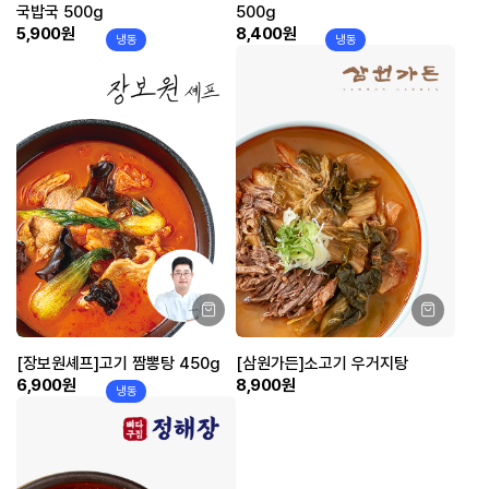
국밥국 500g
500g
5,900원
8,400원
냉동
냉동
[장보원셰프]고기 짬뽕탕 450g
[삼원가든]소고기 우거지탕
6,900원
8,900원
냉동