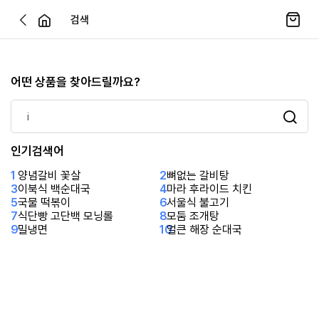
검색
어떤 상품을 찾아드릴까요?
인기검색어
1
양념갈비 꽃살
2
뼈없는 갈비탕
3
이북식 백순대국
4
마라 후라이드 치킨
5
국물 떡볶이
6
서울식 불고기
7
식단빵 고단백 모닝롤
8
모둠 조개탕
9
밀냉면
10
얼큰 해장 순대국