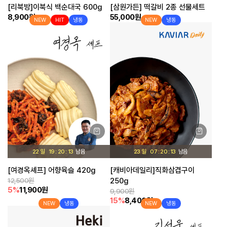
[리북방]이북식 백순대국 600g
[삼원가든] 떡갈비 2종 선물세트
8,900원
55,000원
NEW
HIT
냉동
NEW
냉동
22 일
19
20
12
23 일
07
20
12
[여경옥셰프] 어향육슬 420g
[캐비아데일리]직화삼겹구이
12,500원
250g
5%
11,900원
9,900원
15%
8,400원
NEW
냉동
NEW
냉동