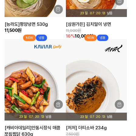
23 일
07
20
12
[능라도]평양냉면 530g
[삼원가든] 김치말이 냉면
11,500원
11,900원
16%
10,000원
NEW
냉동
NEW
냉동
23 일
07
20
12
23 일
07
20
12
[캐비아데일리]안동시장식 매콤
[저저] 더티소바 234g
쪼림찜닭 630g
7,500원