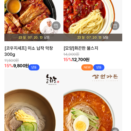
23 일
07
20
12
23 일
07
20
12
[코우지셰프] 미소 납작 막창
[모양]화끈한 불스지
300g
14,900원
15%
12,700원
11,500원
15%
9,800원
냉동
NEW
냉동